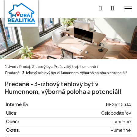
Úvod
/
Predaj, 3 izbový byt, Prešovský kraj, Humenné
/
Predané - 3-izbový tehlový byt v Humennom, výborná poloha a potenciál!
Predané - 3-izbový tehlový byt v
Humennom, výborná poloha a potenciál!
Interné ID:
HEX51103JA
Ulica:
Osloboditeľov
Obec:
Humenné
Okres:
Humenné