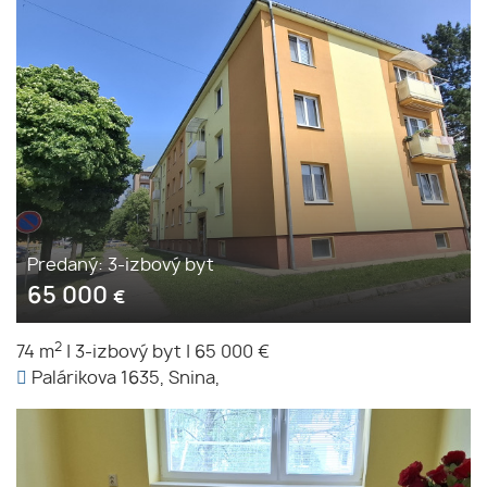
Predaný: 3-izbový byt
65 000
€
2
74 m
|
3-izbový byt
|
65 000 €
Palárikova 1635, Snina,