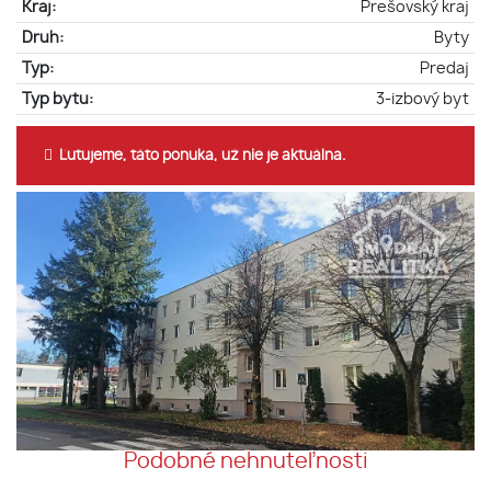
Kraj:
Prešovský kraj
Druh:
Byty
Typ:
Predaj
Typ bytu:
3-izbový byt
Ľutujeme, táto ponuka, už nie je aktuálna.
Podobné nehnuteľnosti