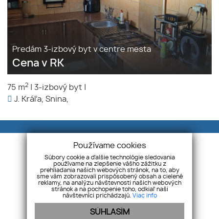
Predám 3-izbový byt v centre mesta
Cena v RK
2
75 m
|
3-izbový byt
|
J. Kráľa, Snina,
Používame cookies
Súbory cookie a ďalšie technológie sledovania
používame na zlepšenie vášho zážitku z
prehliadania našich webových stránok, na to, aby
Modrá realitka
Námestie slobody 9, 06601
sme vám zobrazovali prispôsobený obsah a cielené
reklamy, na analýzu návštevnosti našich webových
Humenné
stránok a na pochopenie toho, odkiaľ naši
návštevníci prichádzajú.
Viac info
+421 915 961 074
+421 905 351 943
SÚHLASÍM
info@modrarealitka.sk