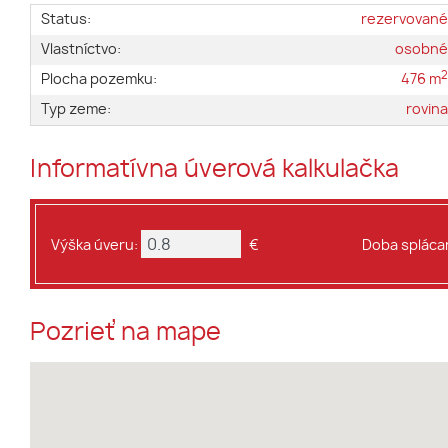
Status:
rezervovan
Vlastníctvo:
osobn
Plocha pozemku:
476 m
Typ zeme:
rovin
Informatívna úverová kalkulačka
Výška úveru:
€
Doba splácan
Pozrieť na mape