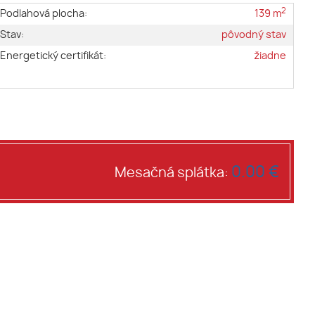
2
Podlahová plocha:
139 m
Stav:
pôvodný stav
Energetický certifikát:
žiadne
0.00 €
Mesačná splátka: