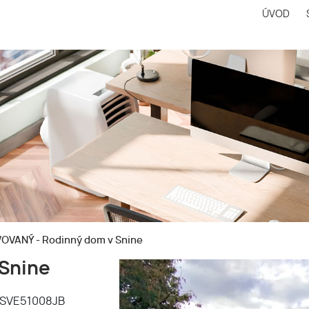
ÚVOD
VANÝ - Rodinný dom v Snine
Snine
SVE51008JB