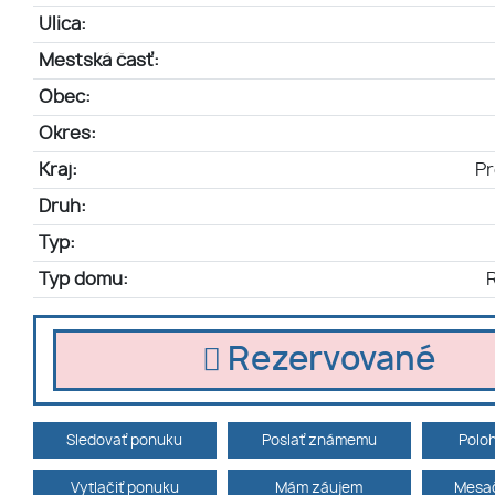
Ulica:
Mestská časť:
Obec:
Okres:
Kraj:
Pr
Druh:
Typ:
Typ domu:
Rezervované
Sledovať ponuku
Poslať známemu
Polo
Vytlačiť ponuku
Mám záujem
Mesač