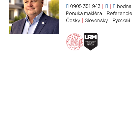
0905 351 943
bodnar
Ponuka makléra
Referenci
Česky
Slovensky
Pусский