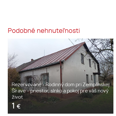
Podobné nehnuteľnosti
Rezervované - Rodinný dom pri Zemplínskej
Šírave – priestor, slnko a pokoj pre váš nový
život
1
€