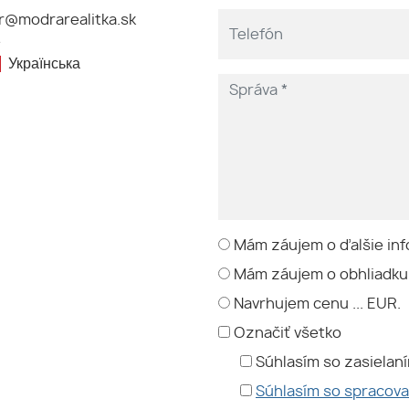
@modrarealitka.sk
e
Українська
Mám záujem o ďalšie inf
Mám záujem o obhliadku
Navrhujem cenu ... EUR.
Označiť všetko
Súhlasím so zasielan
Súhlasím so spracov