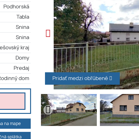
Podhorská
Tabla
Snina
Snina
ešovský kraj
Domy
Predaj
Rodinný dom
Pridať medzi obľúbené
ha na mape
ná splátka