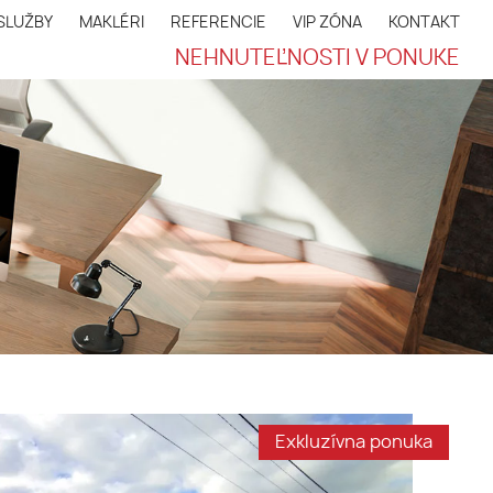
SLUŽBY
MAKLÉRI
REFERENCIE
VIP ZÓNA
KONTAKT
NEHNUTEĽNOSTI V PONUKE
Exkluzívna ponuka