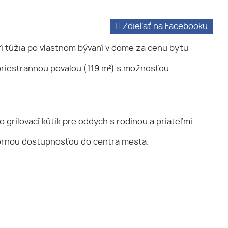
Zdieľať na Facebooku
orí túžia po vlastnom bývaní v dome za cenu bytu
priestrannou povalou (119 m²) s možnosťou
rilovací kútik pre oddych s rodinou a priateľmi.
ýbornou dostupnosťou do centra mesta.