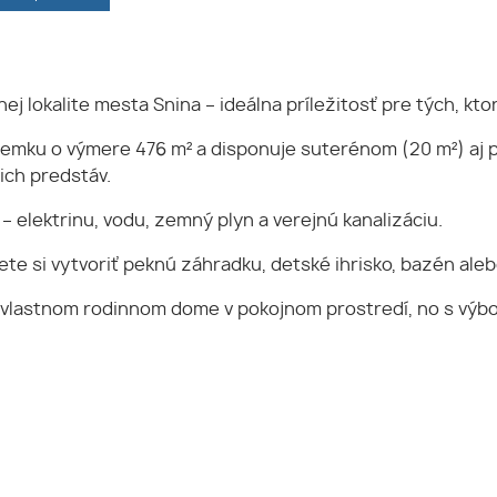
j lokalite mesta Snina – ideálna príležitosť pre tých, kt
emku o výmere 476 m² a disponuje suterénom (20 m²) aj 
ich predstáv.
– elektrinu, vodu, zemný plyn a verejnú kanalizáciu.
i vytvoriť peknú záhradku, detské ihrisko, bazén alebo g
n o vlastnom rodinnom dome v pokojnom prostredí, no s v