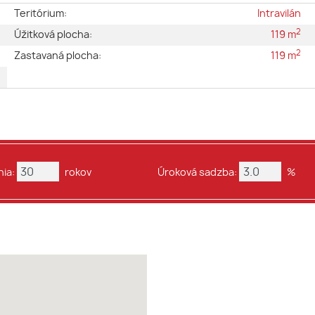
é
Teritórium:
Intravilán
2
é
Úžitková plocha:
119 m
2
2
Zastavaná plocha:
119 m
a
ia:
rokov
Úroková sadzba:
%