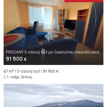
PREDANÝ 3-izbový byt po čiastočnej rekonštrukcii
91 900
€
2
67 m
|
3-izbový byt
|
91 900 €
1. mája, Snina,