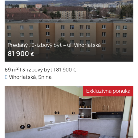
Predaný : 3-izbový byt – ul. Vihorlatská
81 900
€
2
69 m
|
3-izbový byt
|
81 900 €
Vihorlatská, Snina,
Exkluzívna ponuka