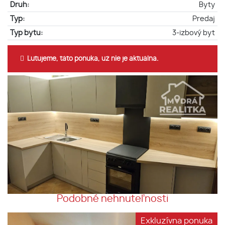
Druh:
Byty
Typ:
Predaj
Typ bytu:
3-izbový byt
Ľutujeme, táto ponuka, už nie je aktuálna.
Podobné nehnuteľnosti
Exkluzívna ponuka