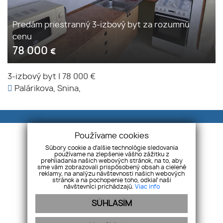
Predám priestranný 3-izbový byt za rozumnú
cenu
78 000
€
3-izbový byt
|
78 000 €
Palárikova, Snina,
Používame cookies
Súbory cookie a ďalšie technológie sledovania
používame na zlepšenie vášho zážitku z
prehliadania našich webových stránok, na to, aby
Modrá realitka
Námestie slobody 9, 06601
sme vám zobrazovali prispôsobený obsah a cielené
reklamy, na analýzu návštevnosti našich webových
Humenné
stránok a na pochopenie toho, odkiaľ naši
návštevníci prichádzajú.
Viac info
+421 915 961 074
+421 905 351 943
SÚHLASÍM
info@modrarealitka.sk
ÚVOD
SLUŽBY
MAKLÉRI
REFERENCIE
VIP ZÓNA
KONTAKT