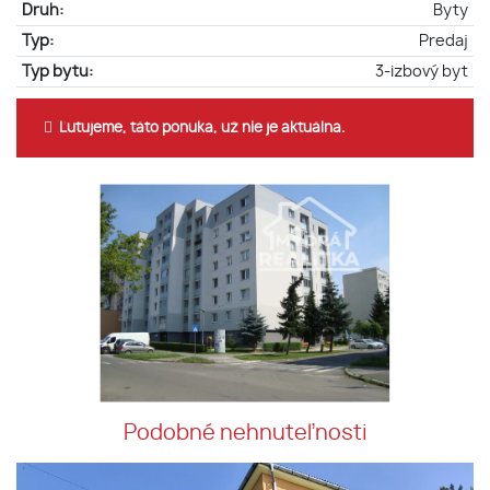
Druh:
Byty
Typ:
Predaj
Typ bytu:
3-izbový byt
Ľutujeme, táto ponuka, už nie je aktuálna.
Podobné nehnuteľnosti