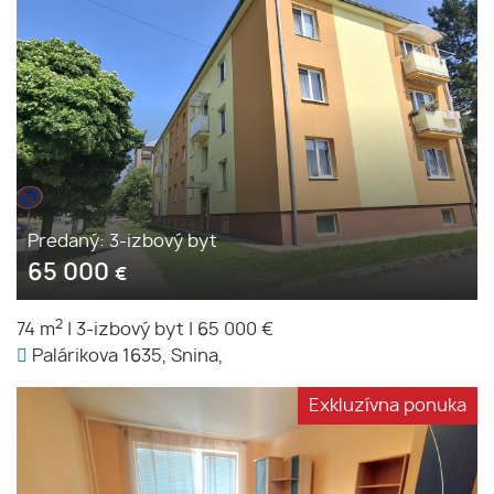
Predaný: 3-izbový byt
65 000
€
2
74 m
|
3-izbový byt
|
65 000 €
Palárikova 1635, Snina,
Exkluzívna ponuka