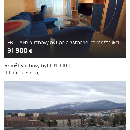
PREDANÝ 3-izbový byt po čiastočnej rekonštrukcii
91 900
€
2
67 m
|
3-izbový byt
|
91 900 €
1. mája, Snina,