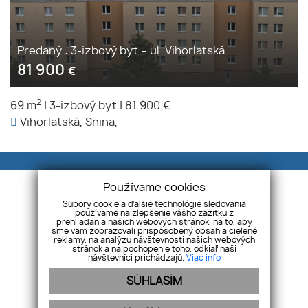
Predaný : 3-izbový byt – ul. Vihorlatská
81 900
€
2
69 m
|
3-izbový byt
|
81 900 €
Vihorlatská, Snina,
Používame cookies
Súbory cookie a ďalšie technológie sledovania
používame na zlepšenie vášho zážitku z
prehliadania našich webových stránok, na to, aby
Modrá realitka
Námestie slobody 9, 06601
sme vám zobrazovali prispôsobený obsah a cielené
reklamy, na analýzu návštevnosti našich webových
Humenné
stránok a na pochopenie toho, odkiaľ naši
návštevníci prichádzajú.
Viac info
+421 915 961 074
+421 905 351 943
SÚHLASÍM
info@modrarealitka.sk
ÚVOD
SLUŽBY
MAKLÉRI
REFERENCIE
VIP ZÓNA
KONTAKT